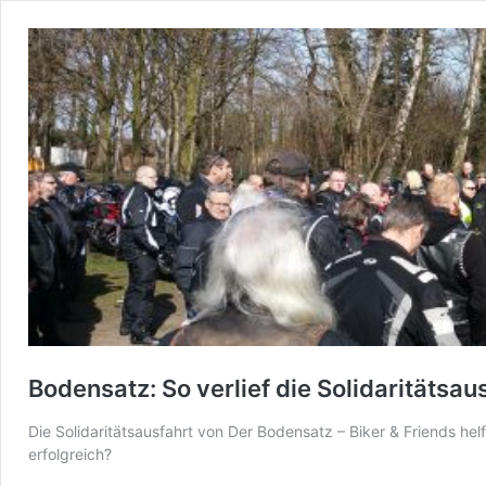
Bodensatz: So verlief die Solidaritätsau
Die Solidaritätsausfahrt von Der Bodensatz – Biker & Friends h
erfolgreich?