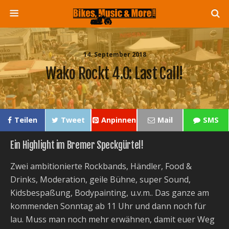
14. September 2018
Wako Rockt 4.0: Last Call!
Teilen
Tweet
Anpinnen
Mail
SMS
Ein Highlight im Bremer Speckgürtel!
Zwei ambitionierte Rockbands, Händler, Food &
Drinks, Moderation, geile Bühne, super Sound,
Kidsbespaßung, Bodypainting, u.v.m.. Das ganze am
kommenden Sonntag ab 11 Uhr und dann noch für
lau. Muss man noch mehr erwähnen, damit euer Weg