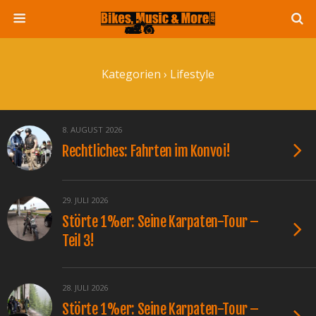
Kategorien ›
Lifestyle
8. AUGUST 2026
Rechtliches: Fahrten im Konvoi!
29. JULI 2026
Störte 1%er: Seine Karpaten-Tour –
Teil 3!
28. JULI 2026
Störte 1%er: Seine Karpaten-Tour –