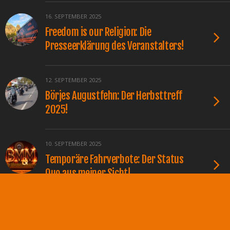
16. SEPTEMBER 2025
Freedom is our Religion: Die
Presseerklärung des Veranstalters!
12. SEPTEMBER 2025
Börjes Augustfehn: Der Herbsttreff
2025!
10. SEPTEMBER 2025
Temporäre Fahrverbote: Der Status
Quo aus meiner Sicht!
4. AUGUST 2025
Country & Bike Café: Das 7th