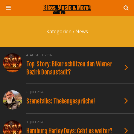
Kategorien ›
News
4. AUGUST 2026
Top-Story: Biker schützen den Wiener
Bezirk Donaustadt?
6. JULI 2026
Szenetalks: Thekengespräche!
1. JULI 2026
Hamburg Harley Days: Geht es weiter?