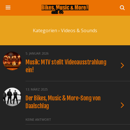
Kategorien ›
Videos & Sounds
5. JANUAR 2026
Musik: MTV stellt Videoausstrahlung
ein!
13. MÄRZ 2025
Der Bikes, Music & More-Song von
Daalschlag
KEINE ANTWORT