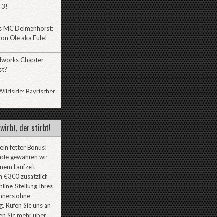
 3!
es MC Delmenhorst:
on Ole aka Eule!
lworks Chapter –
st?
ildside: Bayrischer
wirbt, der stirbt!
 ein fetter Bonus!
nde gewähren wir
inem Laufzeit-
 €300 zusätzlich
line-Stellung Ihres
ners ohne
. Rufen Sie uns an
en Sie mehr über