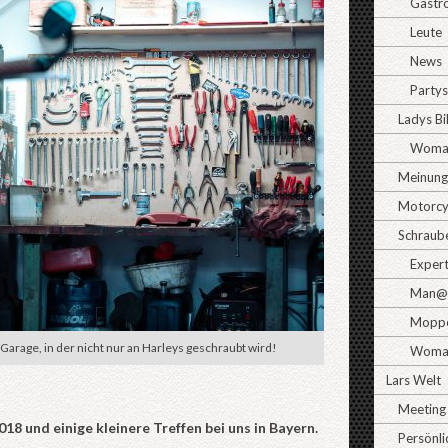
Gastr
Leute
News
Partys
Ladys B
Woman
Meinun
Motorcy
Schraub
Exper
Man@
Moppe
 Garage, in der nicht nur an Harleys geschraubt wird!
Woma
Lars Welt
Meeting
018 und einige kleinere Treffen bei uns in Bayern.
Persönli