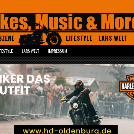
SZENE
LIFESTYLE
LARS WELT
IFESTYLE
LARS WELT
IMPRESSUM