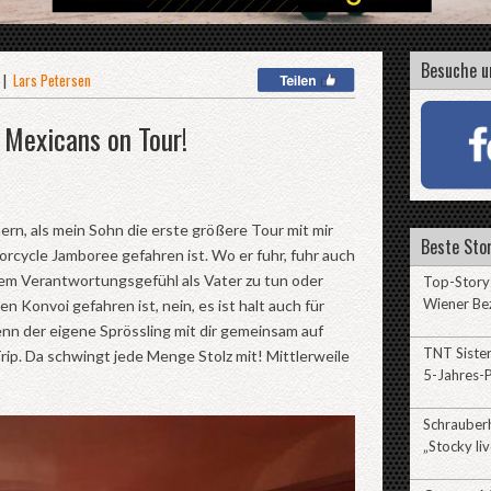
Besuche u
|
Lars Petersen
 Mexicans on Tour!
ern, als mein Sohn die erste größere Tour mit mir
Beste Stor
rcycle Jamboree gefahren ist. Wo er fuhr, fuhr auch
nem Verantwortungsgefühl als Vater zu tun oder
Top-Story:
Wiener Be
n Konvoi gefahren ist, nein, es ist halt auch für
enn der eigene Sprössling mit dir gemeinsam auf
TNT Sister
ip. Da schwingt jede Menge Stolz mit! Mittlerweile
5-Jahres-P
Schrauberh
„Stocky liv