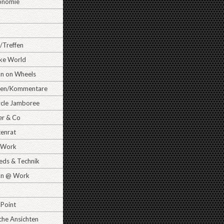
onomie
/Treffen
ike World
 on Wheels
gen/Kommentare
cle Jamboree
er & Co
tenrat
Work
ds & Technik
n @ Work
 Point
che Ansichten