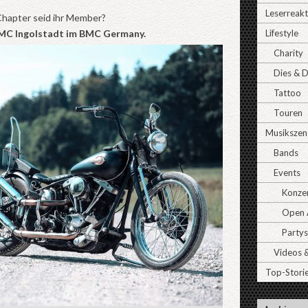
Leserreak
Chapter seid ihr Member?
 MC Ingolstadt im BMC Germany.
Lifestyle
Charity
Dies & 
Tattoo
Touren
Musikszen
Bands
Events
Konze
Open A
Partys
Videos 
Top-Stori