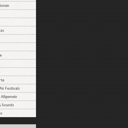
tionen
Das
e
rte
ir Festivals
 Allgemein
& Sounds
es