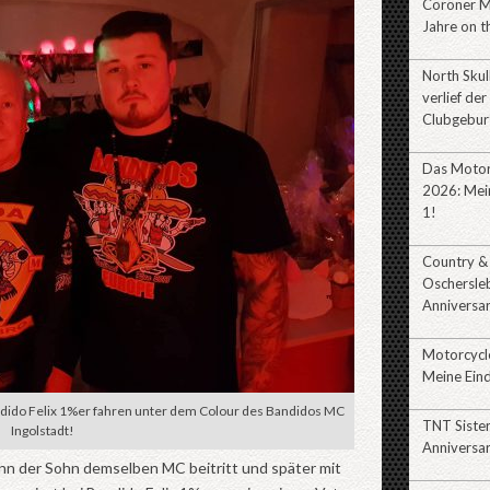
Coroner 
Jahre on t
North Sku
verlief der
Clubgebur
Das Motor
2026: Mein
1!
Country &
Oschersle
Anniversa
Motorcycl
Meine Eind
ndido Felix 1%er fahren unter dem Colour des Bandidos MC
TNT Siste
Ingolstadt!
Anniversa
enn der Sohn demselben MC beitritt und später mit