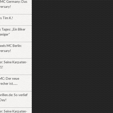
 MC Germany: Das
versary!
es Tim K.!
Tages: „Ein Biker
eniger“
eels MC Berlin:
versary!
r: Seine Karpaten-
l1!
MC: Der neue
recher ist……
illen.de: So verlief
Day!
r: Seine Karpaten-