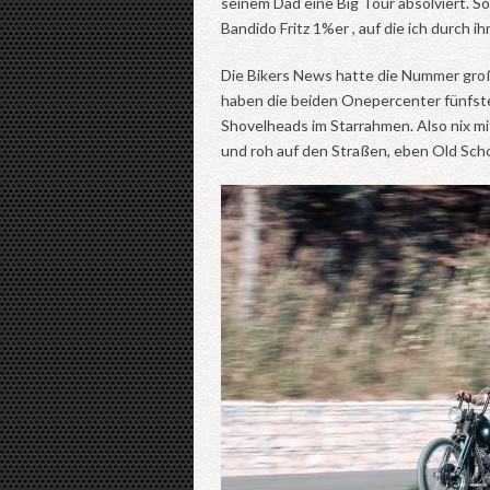
seinem Dad eine Big Tour absolviert. S
Bandido Fritz 1%er , auf die ich durch
Die Bikers News hatte die Nummer groß
haben die beiden Onepercenter fünfstel
Shovelheads im Starrahmen. Also nix mi
und roh auf den Straßen, eben Old Scho