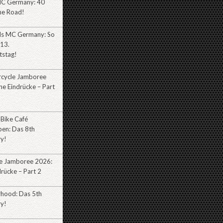
MC Germany: 40
he Road!
lls MC Germany: So
 13.
tstag!
cycle Jamboree
e Eindrücke – Part
 Bike Café
ben: Das 8th
ry!
e Jamboree 2026:
rücke – Part 2
rhood: Das 5th
ry!