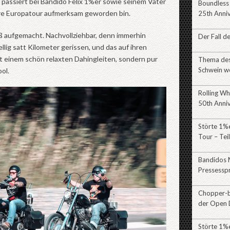
o passiert bei Bandido Felix 1%er sowie seinem Vater
Boundless
 ihre Europatour aufmerksam geworden bin.
25th Anni
 aufgemacht. Nachvollziehbar, denn immerhin
Der Fall d
lig satt Kilometer gerissen, und das auf ihren
t einem schön relaxten Dahingleiten, sondern pur
Thema des 
Schwein w
ol.
Rolling Wh
50th Anni
Störte 1%e
Tour – Tei
Bandidos 
Pressessp
Chopper-br
der Open 
Störte 1%e