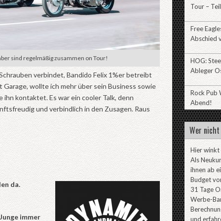
Tour – Teil
Free Eagl
Abschied v
ber sind regelmäßig zusammen on Tour!
HOG: Stee
Ableger O
 Schrauben verbindet, Bandido Felix 1%er betreibt
t Garage, wollte ich mehr über sein Business sowie
Rock Pub W
ihn kontaktet. Es war ein cooler Talk, denn
Abend!
ftsfreudig und verbindlich in den Zusagen. Raus
Wer nicht 
Hier winkt
Als Neuku
ihnen ab e
Budget von
den da.
31 Tage On
Werbe-Ban
Berechnung
 Junge immer
und erfahr