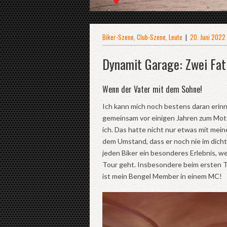
Biker-Szene
,
Club-Szene
,
Leute
|
20. Juni 2022
Dynamit Garage: Zwei Fat
Wenn der Vater mit dem Sohne!
Ich kann mich noch bestens daran erinn
gemeinsam vor einigen Jahren zum Moto
ich. Das hatte nicht nur etwas mit mei
dem Umstand, dass er noch nie im dichte
jeden Biker ein besonderes Erlebnis, w
Tour geht. Insbesondere beim ersten Tr
ist mein Bengel Member in einem MC!