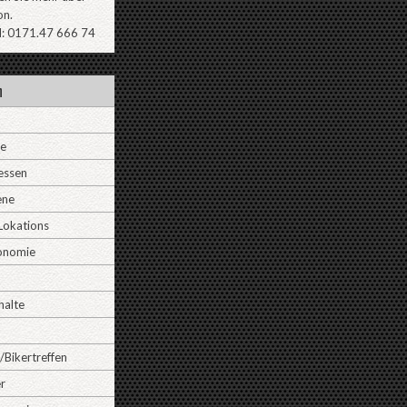
on.
l: 0171.47 666 74
n
ne
essen
ene
Lokations
onomie
halte
/Bikertreffen
r