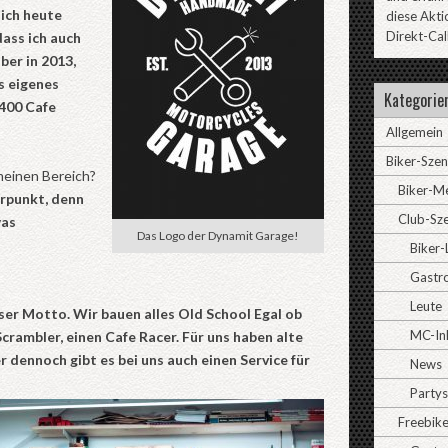
ich heute
diese Akti
Direkt-Cal
dass ich auch
ber in 2013,
s eigenes
Kategorie
400 Cafe
Allgemein
Biker-Sze
meinen Bereich?
Biker-M
erpunkt, denn
Club-Sz
was
Das Logo der Dynamit Garage!
Biker-
Gastr
Leute
er Motto. Wir bauen alles Old School Egal ob
MC-In
crambler, einen Cafe Racer. Für uns haben alte
 dennoch gibt es bei uns auch einen Service für
News
Partys
Freebike