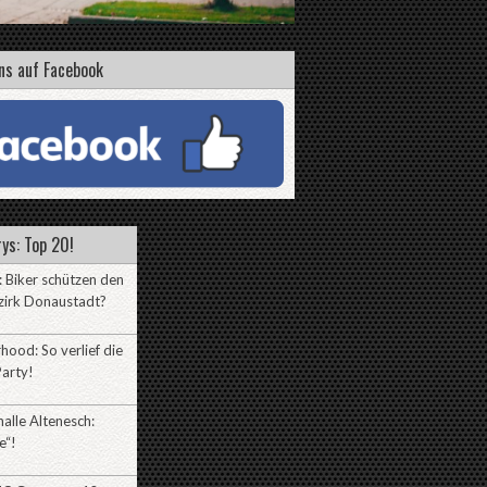
ns auf Facebook
ys: Top 20!
 Biker schützen den
zirk Donaustadt?
hood: So verlief die
arty!
alle Altenesch:
e“!