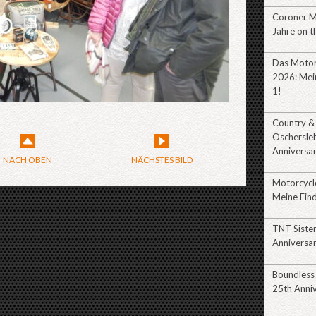
Coroner 
Jahre on t
Das Motor
2026: Mein
1!
Country &
Oschersle
Anniversa
NACH OBEN
NÄCHSTES BILD
Motorcycl
Meine Eind
TNT Siste
Anniversa
Boundless
25th Anni