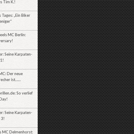
es Tim K.!
Tages: „Ein Biker
eniger“
eels MC Berlin:
versary!
r: Seine Karpaten-
l1!
MC: Der neue
recher ist……
illen.de: So verlief
Day!
r: Seine Karpaten-
 3!
es MC Delmenhorst: