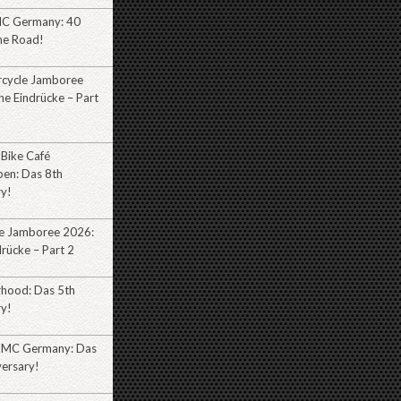
MC Germany: 40
he Road!
cycle Jamboree
e Eindrücke – Part
 Bike Café
ben: Das 8th
ry!
e Jamboree 2026:
rücke – Part 2
rhood: Das 5th
ry!
 MC Germany: Das
versary!