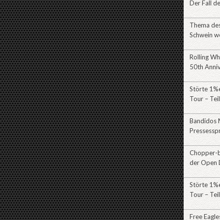
Der Fall d
Thema des 
Schwein w
Rolling Wh
50th Anni
Störte 1%e
Tour – Tei
Bandidos 
Pressessp
Chopper-br
der Open 
Störte 1%e
Tour – Teil
Free Eagl