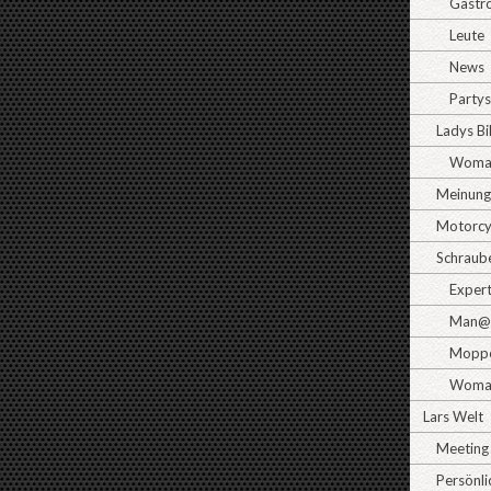
Gastr
Leute
News
Partys
Ladys B
Woman
Meinun
Motorcy
Schraub
Exper
Man@
Moppe
Woma
Lars Welt
Meeting
Persönli