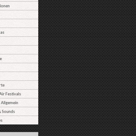
tionen
Das
e
rte
ir Festivals
 Allgemein
& Sounds
es