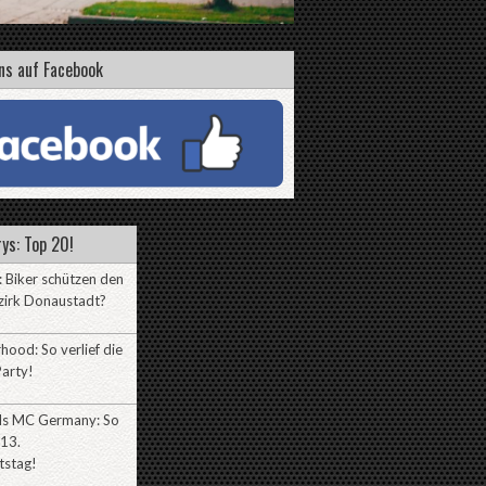
ns auf Facebook
ys: Top 20!
 Biker schützen den
zirk Donaustadt?
hood: So verlief die
arty!
lls MC Germany: So
 13.
tstag!