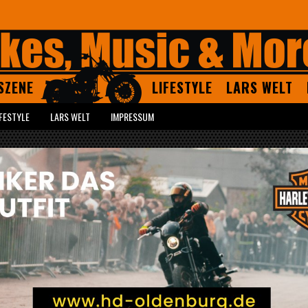
SZENE
LIFESTYLE
LARS WELT
IFESTYLE
LARS WELT
IMPRESSUM