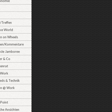
onomie
/Treffen
ike World
 on Wheels
gen/Kommentare
cle Jamboree
er & Co
tenrat
Work
ds & Technik
n @ Work
 Point
che Ansichten