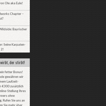
on Ole aka Eule!
lworks Chapter –
st?
ildside: Bayrischer
r: Seine Karpaten-
 2!
wirbt, der stirbt!
 ein fetter Bonus!
nde gewähren wir
inem Laufzeit-
 €300 zusätzlich
line-Stellung Ihres
ners ohne
. Rufen Sie uns an
en Sie mehr über