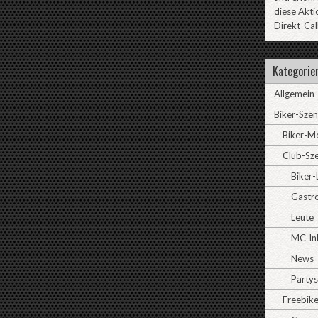
diese Akti
Direkt-Cal
Kategorie
Allgemein
Biker-Sze
Biker-M
Club-Sz
Biker-
Gastr
Leute
MC-In
News
Partys
Freebike