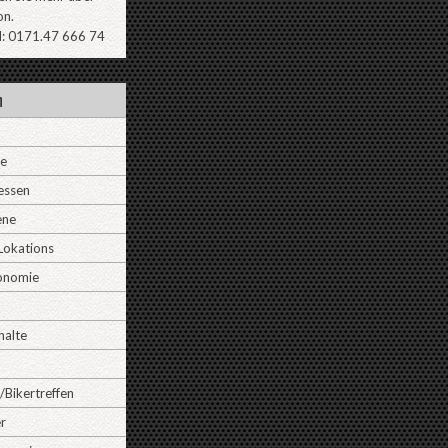
on.
l: 0171.47 666 74
n
ne
essen
ene
Lokations
onomie
halte
/Bikertreffen
r