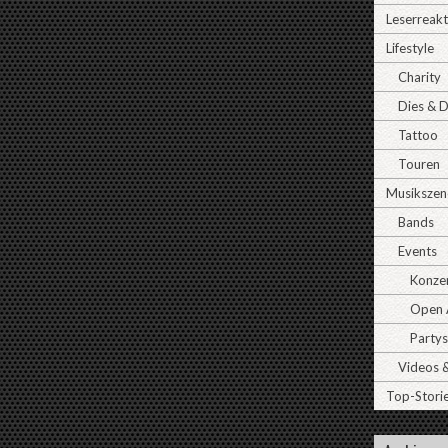
Leserreak
Lifestyle
Charity
Dies & 
Tattoo
Touren
Musikszen
Bands
Events
Konze
Open A
Partys
Videos 
Top-Stori