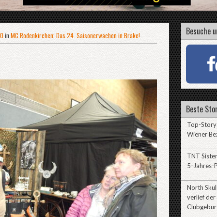
Besuche u
20
in
MC Rodenkirchen: Das 24. Saisonerwachen in Brake!
Beste Stor
Top-Story:
Wiener Be
TNT Sister
5-Jahres-P
North Sku
verlief der
Clubgebur