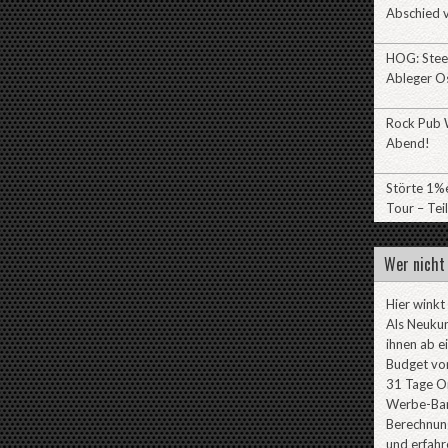
Abschied v
HOG: Stee
Ableger O
Rock Pub W
Abend!
Störte 1%e
Tour – Teil
Wer nicht 
Hier winkt
Als Neuku
ihnen ab e
Budget von
31 Tage On
Werbe-Ban
Berechnung
und erfahr