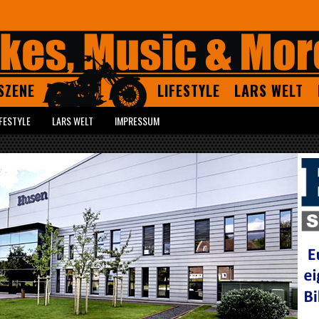
SZENE
LIFESTYLE
LARS WELT
IFESTYLE
LARS WELT
IMPRESSUM