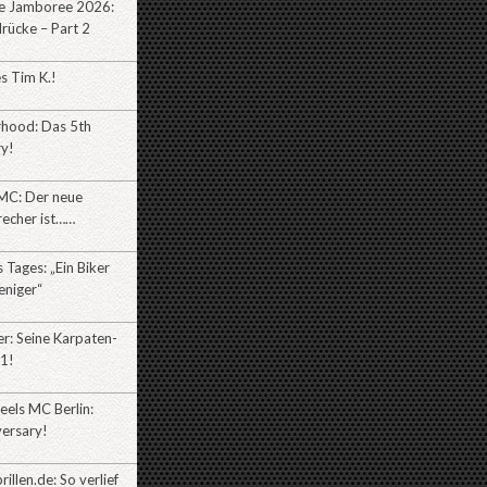
e Jamboree 2026:
rücke – Part 2
es Tim K.!
rhood: Das 5th
ry!
MC: Der neue
recher ist……
Tages: „Ein Biker
eniger“
r: Seine Karpaten-
l1!
eels MC Berlin:
versary!
illen.de: So verlief