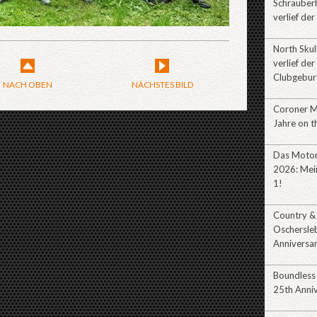
Schrauberh
verlief der
North Sku
verlief der
Clubgebur
NACH OBEN
NÄCHSTES BILD
Coroner 
Jahre on t
Das Motor
2026: Mein
1!
Country &
Oschersle
Anniversa
Boundless
25th Anni