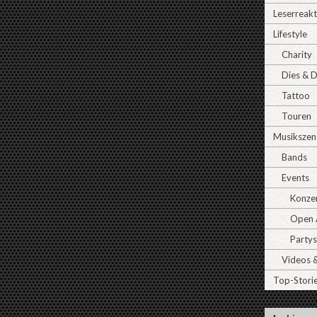
Leserreak
Lifestyle
Charity
Dies & 
Tattoo
Touren
Musikszen
Bands
Events
Konze
Open A
Partys
Videos 
Top-Stori