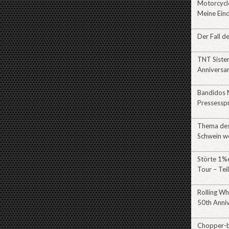
Motorcycl
Meine Eind
Der Fall d
TNT Siste
Anniversa
Bandidos 
Pressessp
Thema des 
Schwein w
Störte 1%e
Tour – Tei
Rolling Wh
50th Anni
Chopper-br