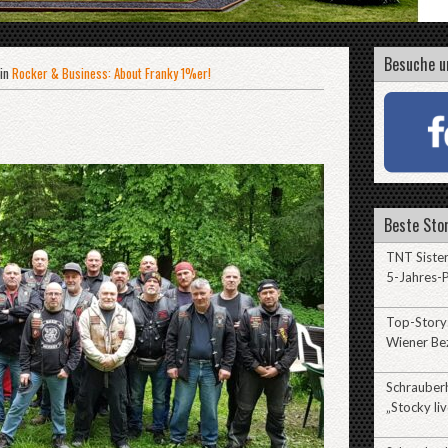
Besuche u
in
Rocker & Business: About Franky 1%er!
Beste Stor
TNT Sister
5-Jahres-P
Top-Story:
Wiener Be
Schrauberh
„Stocky liv