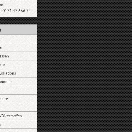
on.
l: 0171.47 666 74
n
ne
essen
ene
Lokations
onomie
halte
/Bikertreffen
r