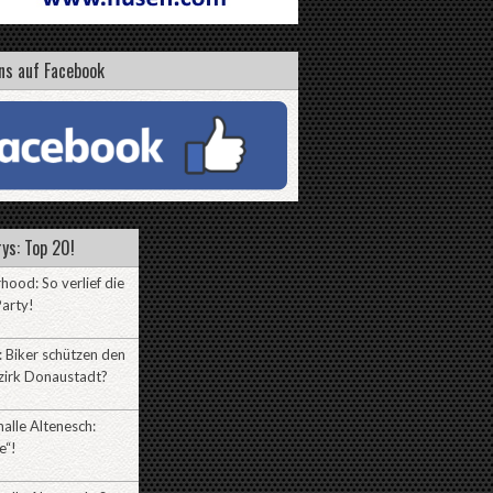
ns auf Facebook
ys: Top 20!
hood: So verlief die
arty!
 Biker schützen den
zirk Donaustadt?
alle Altenesch:
e“!