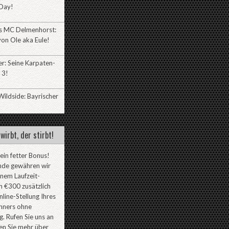
Day!
es MC Delmenhorst:
on Ole aka Eule!
r: Seine Karpaten-
 3!
ildside: Bayrischer
wirbt, der stirbt!
 ein fetter Bonus!
nde gewähren wir
inem Laufzeit-
 €300 zusätzlich
line-Stellung Ihres
ners ohne
. Rufen Sie uns an
en Sie mehr über