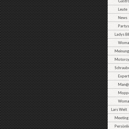
Gastr
Leute
News
Partys
Ladys B
Woman
Meinun
Motorcy
Schraub
Exper
Man@
Moppe
Woma
Lars Welt
Meeting
Persönli