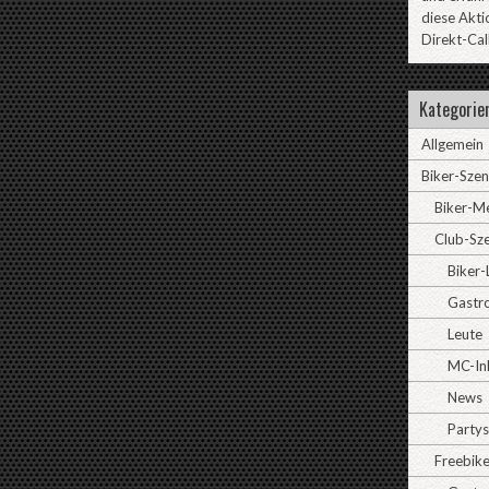
diese Akti
Direkt-Cal
Kategorie
Allgemein
Biker-Sze
Biker-M
Club-Sz
Biker-
Gastr
Leute
MC-In
News
Partys
Freebike