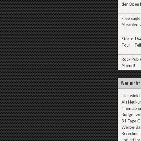
der Open 
Free Eagl
Abschied v
Störte 1%e
Tour – Teil
Rock Pub W
Abend!
Wer nicht 
Hier winkt
Als Neuku
ihnen ab e
Budget von
31 Tage On
Werbe-Ban
Berechnung
und erfahr