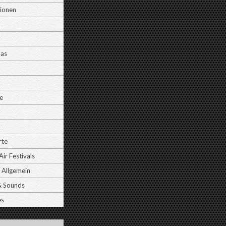
tionen
Das
e
rte
ir Festivals
 Allgemein
& Sounds
es