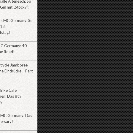
alle Altenesch: So
 Gig mit „Stocky“!
lls MC Germany: So
 13.
tstag!
MC Germany: 40
he Road!
cycle Jamboree
e Eindrücke – Part
 Bike Café
ben: Das 8th
ry!
 MC Germany: Das
versary!