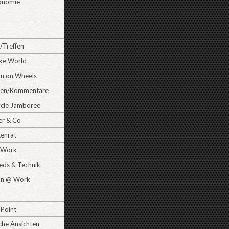
onomie
/Treffen
ike World
 on Wheels
gen/Kommentare
cle Jamboree
er & Co
tenrat
Work
ds & Technik
n @ Work
 Point
che Ansichten