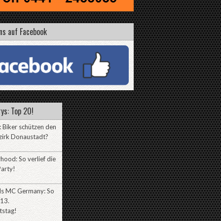
ns auf Facebook
ys: Top 20!
 Biker schützen den
zirk Donaustadt?
hood: So verlief die
arty!
lls MC Germany: So
 13.
tstag!