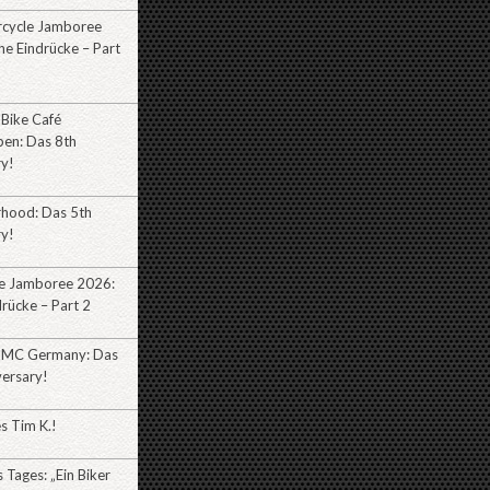
cycle Jamboree
e Eindrücke – Part
 Bike Café
ben: Das 8th
ry!
rhood: Das 5th
ry!
e Jamboree 2026:
rücke – Part 2
 MC Germany: Das
versary!
es Tim K.!
Tages: „Ein Biker