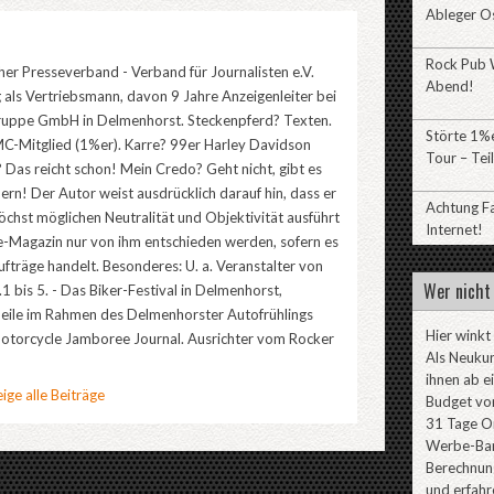
Ableger O
Rock Pub W
er Presseverband - Verband für Journalisten e.V.
Abend!
 als Vertriebsmann, davon 9 Jahre Anzeigenleiter bei
uppe GmbH in Delmenhorst. Steckenpferd? Texten.
Störte 1%e
C-Mitglied (1%er). Karre? 99er Harley Davidson
Tour – Teil
 Das reicht schon! Mein Credo? Geht nicht, gibt es
bern! Der Autor weist ausdrücklich darauf hin, dass er
Achtung F
höchst möglichen Neutralität und Objektivität ausführt
Internet!
ne-Magazin nur von ihm entschieden werden, sofern es
ufträge handelt. Besonderes: U. a. Veranstalter von
Wer nicht 
1 bis 5. - Das Biker-Festival in Delmenhorst,
Meile im Rahmen des Delmenhorster Autofrühlings
Hier winkt
torcycle Jamboree Journal. Ausrichter vom Rocker
Als Neuku
ihnen ab e
ige alle Beiträge
Budget von
31 Tage On
Werbe-Ban
Berechnung
und erfahr