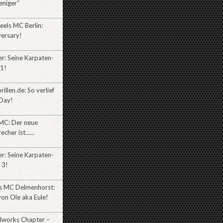
eniger“
eels MC Berlin:
versary!
r: Seine Karpaten-
l1!
illen.de: So verlief
Day!
MC: Der neue
recher ist……
r: Seine Karpaten-
 3!
es MC Delmenhorst:
on Ole aka Eule!
lworks Chapter –