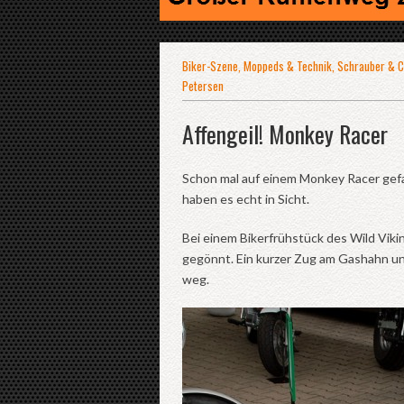
Biker-Szene
,
Moppeds & Technik
,
Schrauber & 
Petersen
Affengeil! Monkey Racer
Schon mal auf einem Monkey Racer gefa
haben es echt in Sicht.
Bei einem Bikerfrühstück des Wild Viki
gegönnt. Ein kurzer Zug am Gashahn und
weg.