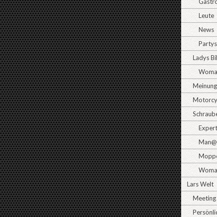
Gastr
Leute
News
Partys
Ladys B
Woman
Meinun
Motorcy
Schraub
Exper
Man@
Moppe
Woma
Lars Welt
Meeting
Persönli