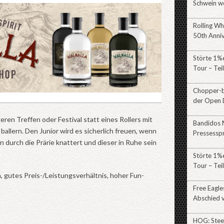
Schwein w
Rolling Wh
50th Anni
Störte 1%e
Tour – Tei
Chopper-br
der Open 
ren Treffen oder Festival statt eines Rollers mit
Bandidos 
llern. Den Junior wird es sicherlich freuen, wenn
Pressessp
 durch die Prärie knattert und dieser in Ruhe sein
Störte 1%e
Tour – Teil
 gutes Preis-/Leistungsverhältnis, hoher Fun-
Free Eagl
Abschied v
HOG: Stee