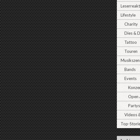
Leserreak
Lifestyle
Charity
Dies & 
Tattoo
Touren
Musikszen
Bands
Events
Konze
Open A
Partys
Videos 
Top-Stori