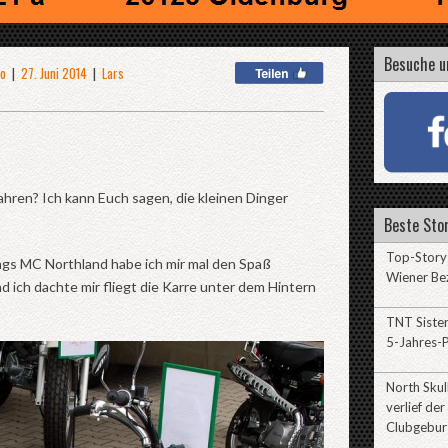
Besuche u
Co
|
27. Juni 2014
|
Lars
hren? Ich kann Euch sagen, die kleinen Dinger
Beste Stor
Top-Story:
ngs MC Northland habe ich mir mal den Spaß
Wiener Be
 ich dachte mir fliegt die Karre unter dem Hintern
TNT Sister
5-Jahres-P
North Sku
verlief der
Clubgebur