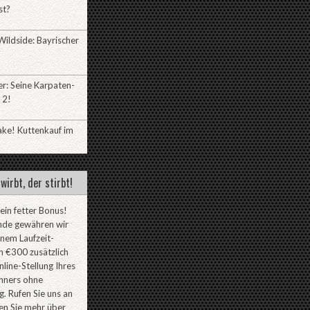
st?
ildside: Bayrischer
r: Seine Karpaten-
 2!
ake! Kuttenkauf im
wirbt, der stirbt!
 ein fetter Bonus!
nde gewähren wir
inem Laufzeit-
 €300 zusätzlich
line-Stellung Ihres
ners ohne
. Rufen Sie uns an
en Sie mehr über