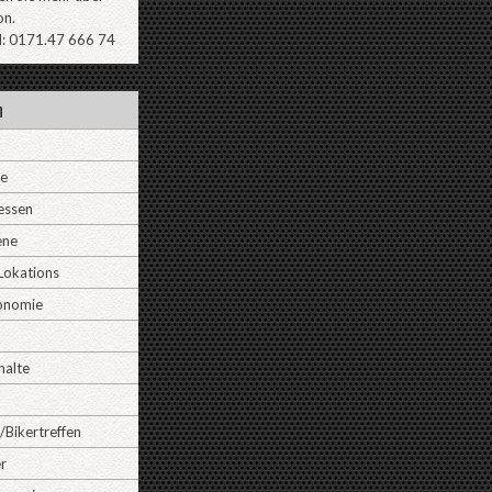
on.
l: 0171.47 666 74
n
ne
essen
ene
Lokations
onomie
halte
/Bikertreffen
r