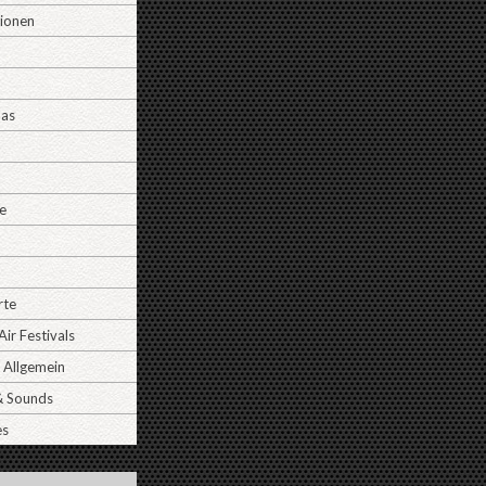
tionen
Das
e
rte
ir Festivals
 Allgemein
& Sounds
es