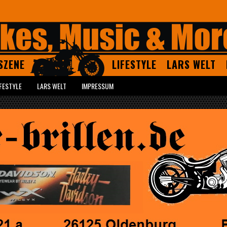
SZENE
LIFESTYLE
LARS WELT
IFESTYLE
LARS WELT
IMPRESSUM