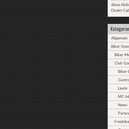
diese Akti
Direkt-Cal
Kategorie
Allgemein
Biker-Sze
Biker-M
Club-Sz
Biker-
Gastr
Leute
MC-In
News
Partys
Freebike