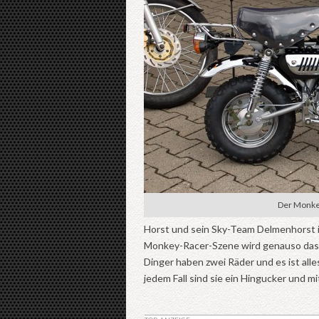
Der Monkey
Horst und sein Sky-Team Delmenhorst i
Monkey-Racer-Szene wird genauso das B
Dinger haben zwei Räder und es ist all
jedem Fall sind sie ein Hingucker und m