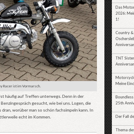
Das Motor
2026: Mein
1!
Country &
Oschersle
Anniversa
TNT Siste
Anniversa
Motorcycl
Meine Eind
 Racer ist im Vormarsch.
st häufig auf Treffen unterwegs. Denn in der
Boundless
enzingespräch gesucht, wie bei uns. Logen, die
25th Anni
es dran, worüber man so schön fachsimpeln kann. In
Der Fall d
ittlerweile echt im Kommen.
Thema des 