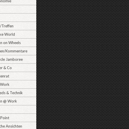
onomie
/Treffen
ike World
 on Wheels
gen/Kommentare
cle Jamboree
er & Co
tenrat
Work
ds & Technik
n @ Work
 Point
che Ansichten