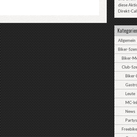
diese Akti
Direkt-Cal
Kategorie
Allgemein
Biker-Sze
Biker-M
Club-Sz
Biker-
Gastr
Leute
MC-In
News
Partys
Freebike