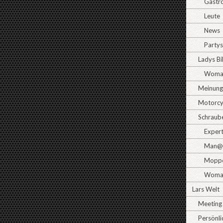
Gastr
Leute
News
Partys
Ladys B
Woman
Meinun
Motorcy
Schraub
Exper
Man@
Moppe
Woma
Lars Welt
Meeting
Persönli