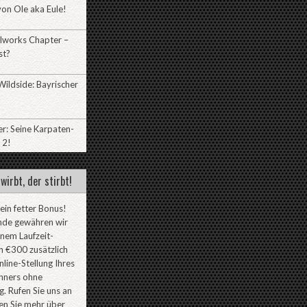
on Ole aka Eule!
lworks Chapter –
st?
ildside: Bayrischer
r: Seine Karpaten-
 2!
wirbt, der stirbt!
 ein fetter Bonus!
nde gewähren wir
inem Laufzeit-
 €300 zusätzlich
line-Stellung Ihres
ners ohne
. Rufen Sie uns an
en Sie mehr über