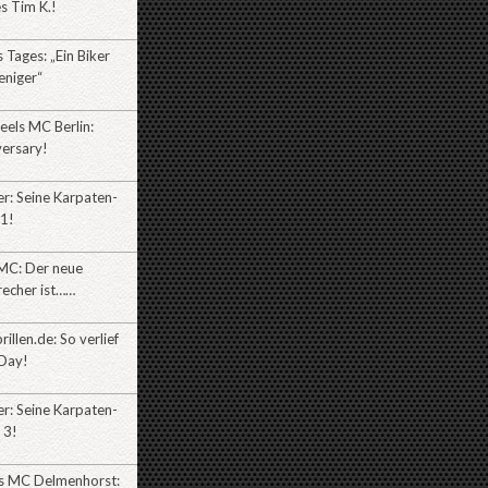
es Tim K.!
Tages: „Ein Biker
eniger“
eels MC Berlin:
versary!
r: Seine Karpaten-
l1!
MC: Der neue
recher ist……
illen.de: So verlief
Day!
r: Seine Karpaten-
 3!
es MC Delmenhorst: