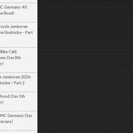
MC Germany: 40
he Road!
cycle Jamboree
e Eindrücke – Part
 Bike Café
ben: Das 8th
ry!
e Jamboree 2026:
rücke – Part 2
rhood: Das 5th
ry!
 MC Germany: Das
versary!