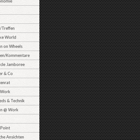
onomie
/Treffen
ike World
 on Wheels
gen/Kommentare
cle Jamboree
er & Co
tenrat
Work
ds & Technik
n @ Work
 Point
che Ansichten