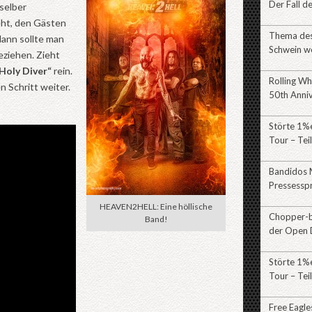
Der Fall d
 selber
ht, den Gästen
Thema des 
dann sollte man
Schwein w
ziehen. Zieht
Holy Diver“
rein.
Rolling Wh
n Schritt weiter.
50th Anni
Störte 1%e
Tour – Tei
Bandidos 
Pressessp
HEAVEN2HELL: Eine höllische
Chopper-br
Band!
der Open 
Störte 1%e
Tour – Teil
Free Eagl