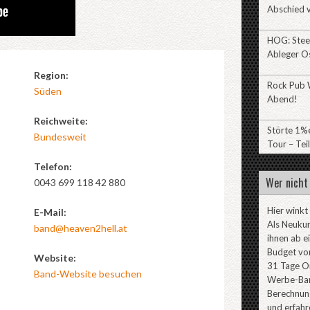
Abschied v
HOG: Stee
Ableger O
Region:
Rock Pub W
Süden
Abend!
Reichweite:
Störte 1%e
Bundesweit
Tour – Teil
Telefon:
Wer nicht 
0043 699 118 42 880
Hier winkt
E-Mail:
Als Neuku
band@heaven2hell.at
ihnen ab e
Budget von
Website:
31 Tage On
Band-Website besuchen
Werbe-Ban
Berechnung
und erfahr