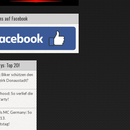
ns auf Facebook
ys: Top 20!
 Biker schützen den
zirk Donaustadt?
hood: So verlief die
arty!
lls MC Germany: So
 13.
tstag!