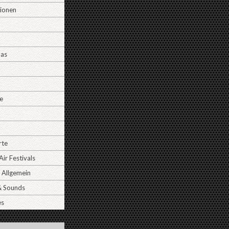
tionen
Das
e
rte
ir Festivals
 Allgemein
& Sounds
es