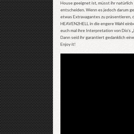
House geeignet ist, müsst ihr natürlich
entscheiden. Wenn es jedoch darum ge
etwas Extravagantes zu präsentieren, 
HEAVEN2HELL in die engere Wahl einbe
euch mal ihre Interpretation von Dio’s
„
Dann seid ihr garantiert gedanklich eine
Enjoy it!