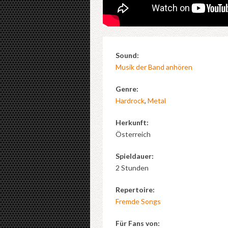
Sound:
Musik der Band anhören
Genre:
Hardrock
,
Metal
Herkunft:
Österreich
Spieldauer:
2 Stunden
Repertoire:
Fremde Songs
Für Fans von: