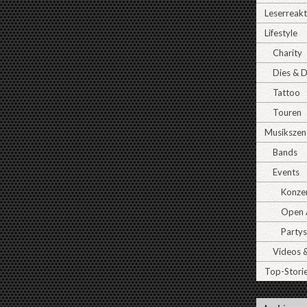
Leserreak
Lifestyle
Charity
Dies & 
Tattoo
Touren
Musikszen
Bands
Events
Konze
Open A
Partys
Videos 
Top-Stori