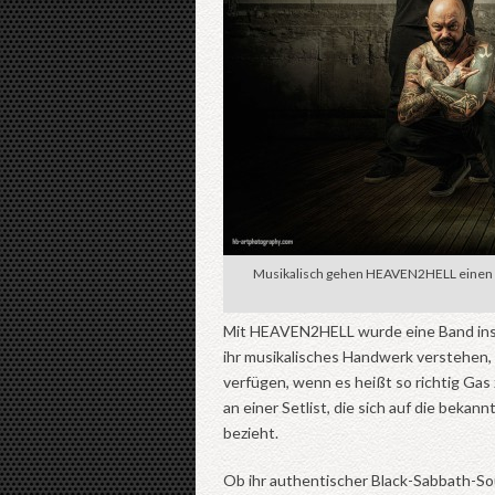
Musikalisch gehen HEAVEN2HELL einen S
Mit HEAVEN2HELL wurde eine Band ins 
ihr musikalisches Handwerk verstehen, 
verfügen, wenn es heißt so richtig Ga
an einer Setlist, die sich auf die beka
bezieht.
Ob ihr authentischer Black-Sabbath-So