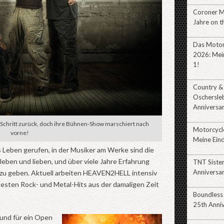
Coroner 
Jahre on t
Das Motor
2026: Mein
1!
Country &
Oschersle
Anniversa
chritt zurück, doch ihre Bühnen-Show marschiert nach
Motorcycl
vorne!
Meine Eind
Leben gerufen, in der Musiker am Werke sind die
leben und lieben, und über viele Jahre Erfahrung
TNT Siste
Anniversa
s zu geben. Aktuell arbeiten HEAVEN2HELL intensiv
nntesten Rock- und Metal-Hits aus der damaligen Zeit
Boundless
25th Anni
und für ein Open