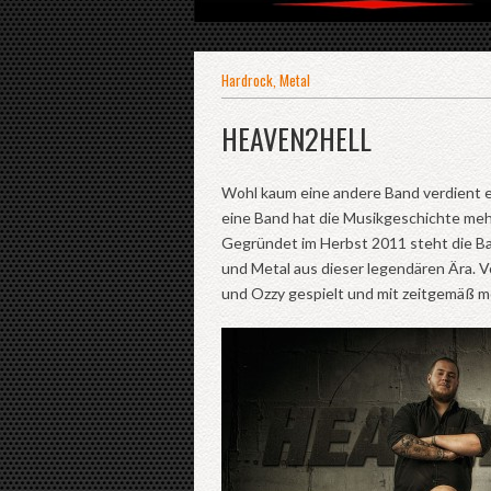
Hardrock
,
Metal
HEAVEN2HELL
Wohl kaum eine andere Band verdient 
eine Band hat die Musikgeschichte me
Gegründet im Herbst 2011 steht die B
und Metal aus dieser legendären Ära. 
und Ozzy gespielt und mit zeitgemäß m