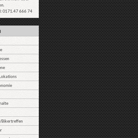
on.
l: 0171.47 666 74
n
ne
essen
ene
Lokations
onomie
halte
/Bikertreffen
r