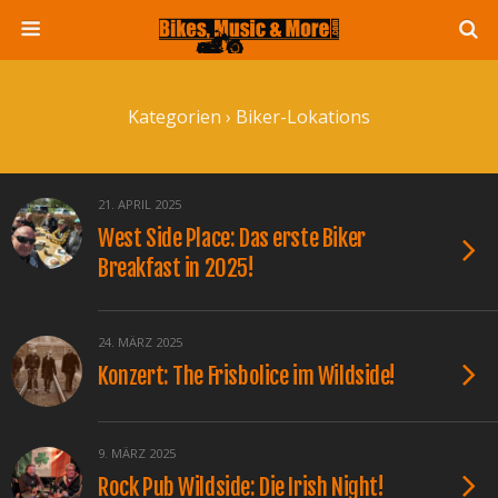
Kategorien ›
Biker-Lokations
21. APRIL 2025
West Side Place: Das erste Biker
Breakfast in 2025!
24. MÄRZ 2025
Konzert: The Frisbolice im Wildside!
9. MÄRZ 2025
Rock Pub Wildside: Die Irish Night!