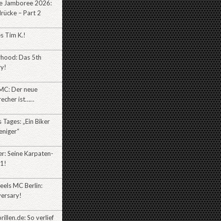
e Jamboree 2026:
rücke – Part 2
es Tim K.!
rhood: Das 5th
ry!
MC: Der neue
recher ist……
Tages: „Ein Biker
eniger“
r: Seine Karpaten-
l1!
eels MC Berlin:
versary!
illen.de: So verlief