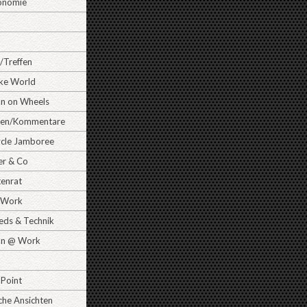
onomie
/Treffen
ike World
 on Wheels
gen/Kommentare
cle Jamboree
er & Co
tenrat
Work
ds & Technik
n @ Work
 Point
che Ansichten