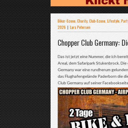
Biker-Szene
,
Charity
,
Club-Szene
,
Lifestyle
,
Part
2026
|
Lars Petersen
Chopper Club Germany: D
Das ist jetzt eine Nummer, die ich berei
Areal, dem Safaripark Stukenbrock. Di
Germany war eine rundherum gelunden
das Flughafengelände Paderborn die di
Club Germany auf seiner Facebookseit