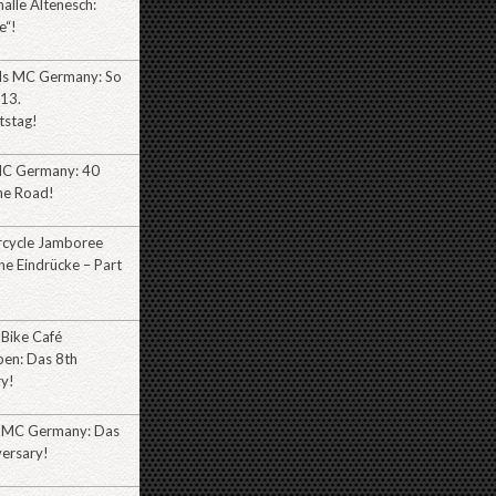
alle Altenesch:
e“!
lls MC Germany: So
 13.
tstag!
MC Germany: 40
he Road!
cycle Jamboree
e Eindrücke – Part
 Bike Café
ben: Das 8th
ry!
 MC Germany: Das
versary!