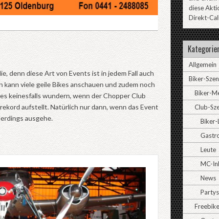
diese Akti
Direkt-Cal
Kategorie
Allgemein
die, denn diese Art von Events ist in jedem Fall auch
Biker-Sze
an kann viele geile Bikes anschauen und zudem noch
Biker-M
 es keinesfalls wundern, wenn der Chopper Club
kord aufstellt. Natürlich nur dann, wenn das Event
Club-Sz
llerdings ausgehe.
Biker-
Gastr
Leute
MC-In
News
Partys
Freebike