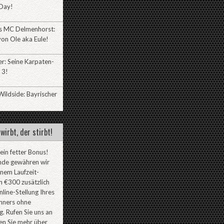
Day!
es MC Delmenhorst:
on Ole aka Eule!
r: Seine Karpaten-
 3!
ildside: Bayrischer
wirbt, der stirbt!
 ein fetter Bonus!
nde gewähren wir
inem Laufzeit-
 €300 zusätzlich
line-Stellung Ihres
ners ohne
. Rufen Sie uns an
en Sie mehr über