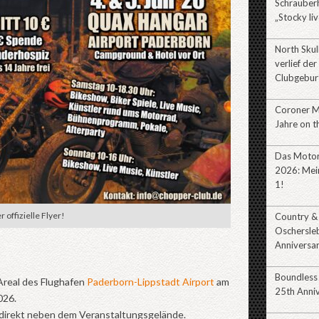
Schrauberh
„Stocky liv
North Sku
verlief der
Clubgebur
Coroner 
Jahre on t
Das Motor
2026: Mein
1!
r offizielle Flyer!
Country &
Oschersle
Anniversa
Boundless
Areal des Flughafen
Paderborn-Lippstadt Airport
am
25th Anni
2026.
direkt neben dem Veranstaltungsgelände.