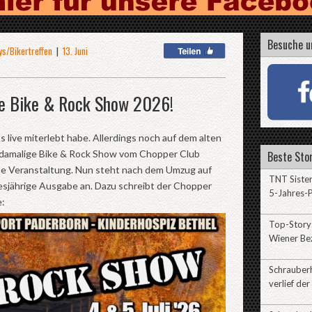
Besuche u
ys/Bikertreffen
|
13. Juni
ie Bike & Rock Show 2026!
ts live miterlebt habe. Allerdings noch auf dem alten
e damalige Bike & Rock Show vom Chopper Club
Beste Stor
e Veranstaltung. Nun steht nach dem Umzug auf
TNT Sister
esjährige Ausgabe an. Dazu schreibt der Chopper
5-Jahres-P
e:
Top-Story:
Wiener Be
Schrauberh
verlief der