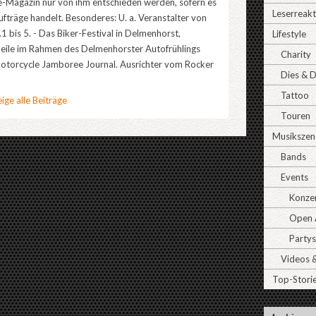
ne-Magazin nur von ihm entschieden werden, sofern es
Leserreak
ufträge handelt. Besonderes: U. a. Veranstalter von
1 bis 5. - Das Biker-Festival in Delmenhorst,
Lifestyle
Meile im Rahmen des Delmenhorster Autofrühlings
Charity
torcycle Jamboree Journal. Ausrichter vom Rocker
Dies & 
Tattoo
ige alle Beiträge
Touren
Musikszen
Bands
Events
Konze
Open A
Partys
Videos 
Top-Stori