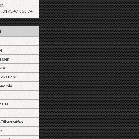
on.
l: 0171.47 666 74
n
ne
essen
ene
Lokations
onomie
halte
/Bikertreffen
r