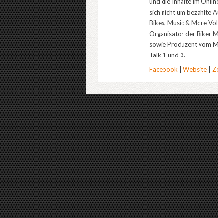
und die Inhalte im Onli
sich nicht um bezahlte A
Bikes, Music & More Vol.
Organisator der Biker 
sowie Produzent vom Mo
Talk 1 und 3.
Facebook
|
Website
|
Ze