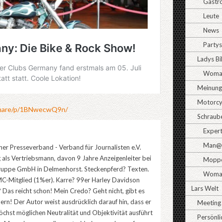
Gastr
Leute
News
Partys
Ladys B
Woman
Meinun
Motorcy
share/p/1BNwecwQ9n/
Schraub
Exper
Man@
er Presseverband - Verband für Journalisten e.V.
 als Vertriebsmann, davon 9 Jahre Anzeigenleiter bei
Moppe
uppe GmbH in Delmenhorst. Steckenpferd? Texten.
Woma
C-Mitglied (1%er). Karre? 99er Harley Davidson
Lars Welt
 Das reicht schon! Mein Credo? Geht nicht, gibt es
bern! Der Autor weist ausdrücklich darauf hin, dass er
Meeting
höchst möglichen Neutralität und Objektivität ausführt
Persönli