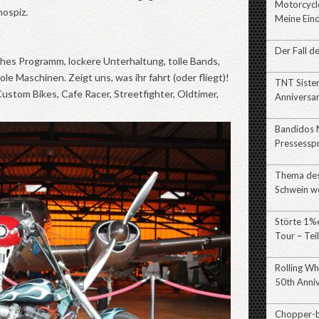
Motorcycl
hospiz.
Meine Eind
Der Fall d
hes Programm, lockere Unterhaltung, tolle Bands,
ole Maschinen. Zeigt uns, was ihr fahrt (oder fliegt)!
TNT Siste
ustom Bikes, Cafe Racer, Streetfighter, Oldtimer,
Anniversa
Bandidos 
Pressessp
Thema des 
Schwein w
Störte 1%e
Tour – Tei
Rolling Wh
50th Anni
Chopper-br