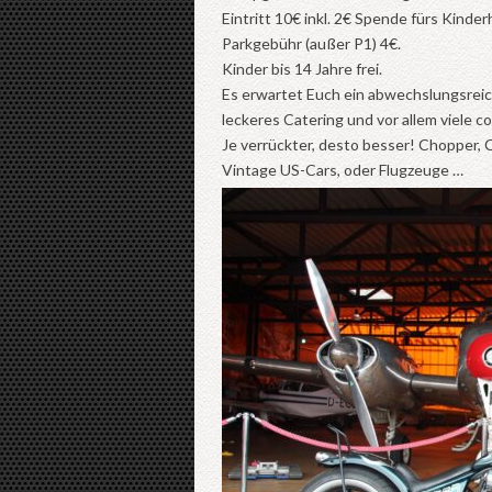
Eintritt 10€ inkl. 2€ Spende fürs Kinder
Parkgebühr (außer P1) 4€.
Kinder bis 14 Jahre frei.
Es erwartet Euch ein abwechslungsreic
leckeres Catering und vor allem viele co
Je verrückter, desto besser! Chopper, C
Vintage US-Cars, oder Flugzeuge …