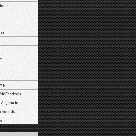
tionen
Das
e
rte
ir Festivals
 Allgemein
& Sounds
es