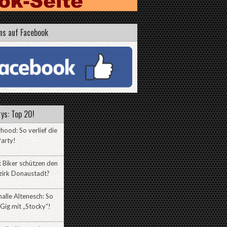
ns auf Facebook
ys: Top 20!
hood: So verlief die
arty!
 Biker schützen den
zirk Donaustadt?
alle Altenesch: So
 Gig mit „Stocky“!