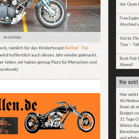
der Open 
Free Eagl
Abschied v
Archivfoto
Störte 1%e
Tour – Teil
eck, nämlich für das Kinderhospiz
Bethel – Für
wird hoffentlich auch dieses Jahr wieder geknackt.
Rock Pub W
er teilen, wir haben genug Platz für Menschen und
Abend!
Facebook)
Wer nicht 
Hier winkt
Als Neuku
ihnen ab e
Budget von
31 Tage On
Werbe-Ban
Berechnung
und erfahr