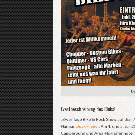
De
Eventbeschreibung des Clubs!
„Zwei Tage Bike & Rock Show auf dem 
Hangar
Quax Flieger
. Am 4. und 5. Juli 
Campground und Area-Flughafenhotel 