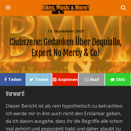
13. September 2025
Clubszene: Gedanken Über Dequiallo,
Expert No Mercy & Co!
Teilen
Tweet
Anpinnen
Mail
SMS
Vorwort!
Dieser Bericht ist als rein hypothetisch zu betrachten.
Ich werde mir in ihm auch nicht den Erklärbär geben,
da ich davon ausgehe, dass ihr die Begriffe alle schon
mal gehört und gegoogelt habt und daher glaubt zu