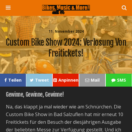
11. November 2024
Custom Bike Show 2024: Verlosung Von
Freitickets!
Teilen
Tweet
Anpinnen
Mail
SMS
Gewinne, Gewinne, Gewinne!
Na, das klappt ja mal wieder wie am Schnürchen. Die
Custom Bike Show in Bad Salzuflen hat mir erneut 10
Freitickets für den Besuch der diesjährigen Ausgabe
der beliebten Messe zur Verfügung gestellt. Und ich