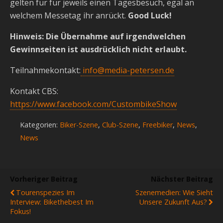
gelten für für jeweils einen Tagesbesuch, egal an
welchem Messetag ihr anrückt.
Good Luck!
Hinweis: Die Übernahme auf irgendwelchen
Gewinnseiten ist ausdrücklich nicht erlaubt.
Teilnahmekontakt:
info@media-petersen.de
Kontakt CBS:
https://www.facebook.com/CustombikeShow
Kategorien:
Biker-Szene
,
Club-Szene
,
Freebiker
,
News
,
News
Vorheriger Beitrag
Nächster Beitrag
Tourenspezies Im
Szenemedien: Wie Sieht
Interview: Bikethebest Im
Unsere Zukunft Aus?
Fokus!