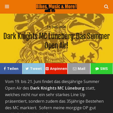
11. Juni 2026
Dark Knights MC Lüneburg: Das Summer
Open Air!
Teilen
Tweet
Anpinnen
Mail
SMS
Vom 19. bis 21. Juni findet das diesjährige Summer
Open Air des
Dark Knights MC Lüneburg
statt,
welches nicht nur ein sehr starkes Line Up
präsentiert, sondern zudem das 35jährige Bestehen
des MC markiert. Sofern meine morgige OP gut