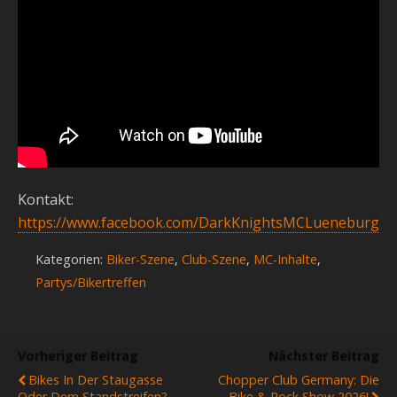
Kontakt:
https://www.facebook.com/DarkKnightsMCLueneburg
Kategorien:
Biker-Szene
,
Club-Szene
,
MC-Inhalte
,
Partys/Bikertreffen
Vorheriger Beitrag
Nächster Beitrag
Bikes In Der Staugasse
Chopper Club Germany: Die
Oder Dem Standstreifen?
Bike & Rock Show 2026!