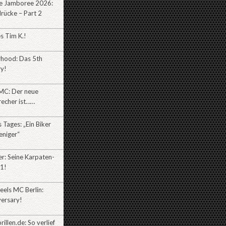
e Jamboree 2026:
rücke – Part 2
es Tim K.!
rhood: Das 5th
ry!
MC: Der neue
recher ist……
Tages: „Ein Biker
eniger“
r: Seine Karpaten-
l1!
eels MC Berlin:
versary!
illen.de: So verlief