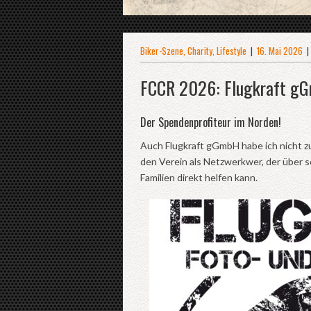
Biker-Szene
,
Charity
,
Lifestyle
|
16. Mai 2026
|
FCCR 2026: Flugkraft g
Der Spendenprofiteur im Norden!
Auch Flugkraft gGmbH habe ich nicht zu
den Verein als Netzwerkwer, der über 
Familien direkt helfen kann.