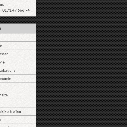
on.
l: 0171.47 666 74
n
ne
essen
ene
Lokations
onomie
halte
/Bikertreffen
r