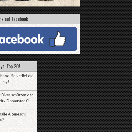
ns auf Facebook
ys: Top 20!
hood: So verlief die
arty!
 Biker schützen den
zirk Donaustadt?
alle Altenesch:
e“!