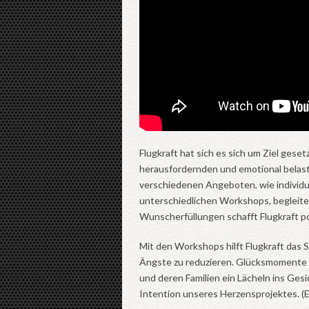
Flugkraft hat sich es sich um Ziel ges
herausfordernden und emotional belast
verschiedenen Angeboten, wie individue
unterschiedlichen Workshops, begleite
Wunscherfüllungen schafft Flugkraft 
Mit den Workshops hilft Flugkraft das 
Ängste zu reduzieren. Glücksmomente 
und deren Familien ein Lächeln ins Gesi
Intention unseres Herzensprojektes. (