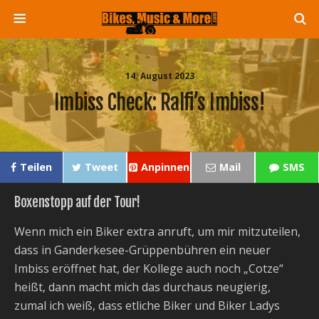
14. August 2023
Imbiss Check: Ralfi’s Imbiss!
Teilen
Tweet
Anpinnen
Mail
SMS
Boxenstopp auf der Tour!
Wenn mich ein Biker extra anruft, um mir mitzuteilen,
dass in Ganderkesee-Grüppenbühren ein neuer
Imbiss eröffnet hat, der Kollege auch noch „Cotze“
heißt, dann macht mich das durchaus neugierig,
zumal ich weiß, dass etliche Biker und Biker Ladys