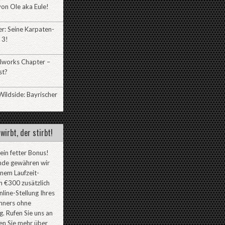
on Ole aka Eule!
r: Seine Karpaten-
 3!
lworks Chapter –
st?
ildside: Bayrischer
wirbt, der stirbt!
 ein fetter Bonus!
nde gewähren wir
inem Laufzeit-
 €300 zusätzlich
line-Stellung Ihres
ners ohne
. Rufen Sie uns an
en Sie mehr über