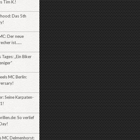
es Tim K.!
rhood: Das 5th
ry!
MC: Der neue
recher ist……
Tages: „Ein Biker
eniger“
eels MC Berlin:
versary!
r: Seine Karpaten-
l1!
illen.de: So verlief
Day!
es MC Delmenhorst: