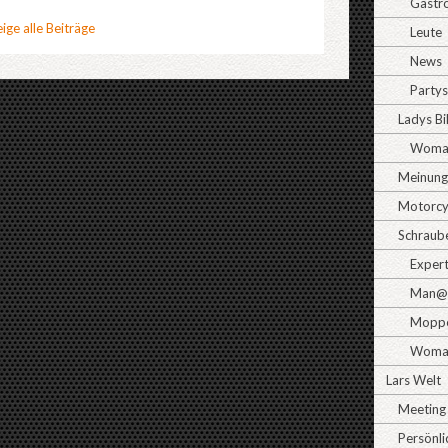
Gastr
ige alle Beiträge
Leute
News
Partys
Ladys B
Woman
Meinun
Motorcy
Schraub
Exper
Man@
Moppe
Woma
Lars Welt
Meeting
Persönli