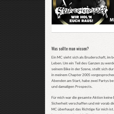
Was sollte man wissen?
Ein MC sieht sich als Bruderschaft, im
Leben. Um ein Teil des Ganzen zu werd
seinem Bike in der Szene, stellt sich d
in meinem Chapter 2005 vorgesprochen 
Abenden am Start, habe zwei Partys b
und damaligen Prospects.
Für mich war die gesamte Aktion keine E
Sicherheit verschaffen und mir vorab d
MC überhaupt das Richtige für mich ist.