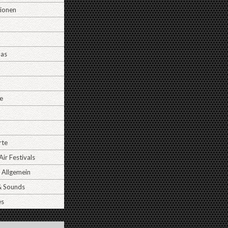
tionen
Das
e
rte
ir Festivals
 Allgemein
& Sounds
es