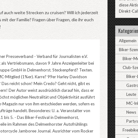
diese Akti
Direkt-Cal
f auch weite Strecken zu cruisen? Will ich jederzeit
mit der Familie? Fragen über Fragen, die ihr euch
!
Kategorie
Allgemein
Biker-Sze
er Presseverband - Verband für Journalisten e.V.
Biker-M
 als Vertriebsmann, davon 9 Jahre Anzeigenleiter bei
Club-Sz
uppe GmbH in Delmenhorst. Steckenpferd? Texten.
Biker-
C-Mitglied (1%er). Karre? 99er Harley Davidson
 Das reicht schon! Mein Credo? Geht nicht, gibt es
Gastr
bern! Der Autor weist ausdrücklich darauf hin, dass er
Leute
höchst möglichen Neutralität und Objektivität ausführt
MC-In
ne-Magazin nur von ihm entschieden werden, sofern es
ufträge handelt. Besonderes: U. a. Veranstalter von
News
1 bis 5. - Das Biker-Festival in Delmenhorst,
Partys
Meile im Rahmen des Delmenhorster Autofrühlings
Freebike
torcycle Jamboree Journal. Ausrichter vom Rocker