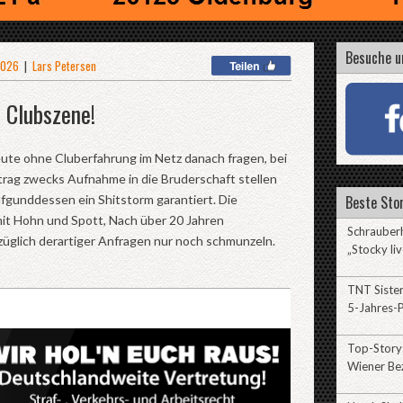
Besuche u
 2026
|
Lars Petersen
e Clubszene!
eute ohne Cluberfahrung im Netz danach fragen, bei
rag zwecks Aufnahme in die Bruderschaft stellen
ufgunddessen ein Shitstorm garantiert. Die
Beste Stor
 mit Hohn und Spott, Nach über 20 Jahren
Schrauberh
züglich derartiger Anfragen nur noch schmunzeln.
„Stocky liv
TNT Sister
5-Jahres-P
Top-Story:
Wiener Be