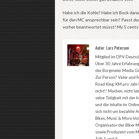
Habe ich die Kohle? Habe ich Bock darau
für den MC ansprechbar sein? Passt das 
vorher beantwortet müsst! My 5 cents
Autor: Lars Petersen
Mitglied im DPV Deutsch
Über 30 Jahre Erfahrung
der Borgmeier Media Gr
Zur Person? Vater und M
Road King. KM pro Jahr?
nicht!! Machen, nicht la
seine Tätigkeit mit der 
und die Inhalte im Onli
sich nicht um bezahlte A
Bikes, Music & More Vol.
Organisator der Biker 
sowie Produzent vom Mo
Talk 1 und 3.