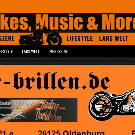
SZENE
LIFESTYLE
LARS WELT
IFESTYLE
LARS WELT
IMPRESSUM