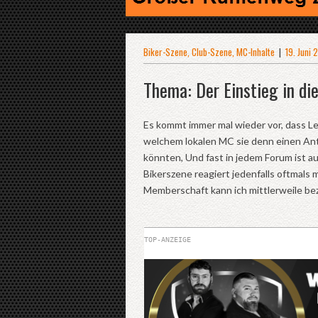
Biker-Szene
,
Club-Szene
,
MC-Inhalte
|
19. Juni
Thema: Der Einstieg in di
Es kommt immer mal wieder vor, dass L
welchem lokalen MC sie denn einen Ant
könnten, Und fast in jedem Forum ist a
Bikerszene reagiert jedenfalls oftmals
Memberschaft kann ich mittlerweile be
TOP-ANZEIGE