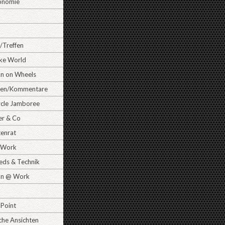
onomie
/Treffen
ike World
 on Wheels
gen/Kommentare
cle Jamboree
er & Co
tenrat
Work
ds & Technik
n @ Work
 Point
che Ansichten