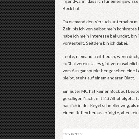
irgendwann, dass ich für einen gewisse 
Bock hat
Da niemand den Versuch unternahm mich
Zeit, bis ich von selbst mein konkretes I
habe ich mein Interesse bekundet, bin
vorgestellt. Seitdem bin ich dabei.
Leute, niemand treibt euch, wenn doch,
Fußballverein. Ja, es gibt vereinsähnlich
vom Ausganspunkt her gesehen eine Le
bleibt, steht auf einem anderen Blatt.
Ein guter MC hat keinen Bock auf Leute,
geselligen Nacht mit 2,3 Alhoholgehalt 
nämlich in der Regel schneller weg, al
einem Reflex heraus erfolgte, aber kein
TOP-ANZEIGE