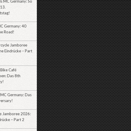
lls MC Germany: So
 13.
tstag!
MC Germany: 40
he Road!
cycle Jamboree
e Eindrücke – Part
 Bike Café
ben: Das 8th
ry!
 MC Germany: Das
versary!
e Jamboree 2026:
rücke – Part 2