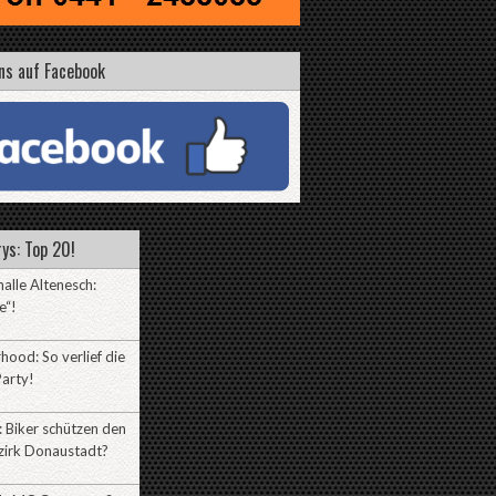
ns auf Facebook
ys: Top 20!
alle Altenesch:
e“!
hood: So verlief die
arty!
 Biker schützen den
zirk Donaustadt?