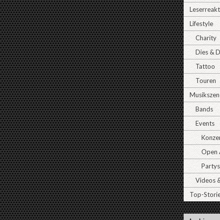
Leserreak
Lifestyle
Charity
Dies & 
Tattoo
Touren
Musikszen
Bands
Events
Konze
Open A
Partys
Videos 
Top-Stori