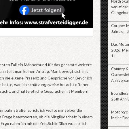
North Sku
verlief der
Clubgebur
Coroner 
Jahre on t
Das Motor
2026: Mein
1!
 besten Fall ein Männerbund für das gesamte weitere
Country &
en stellt man keinen Antrag. Man bewegt sich mit
Oschersle
urch die eigene Präsenz und Gespräche vor. Bevor ich
Anniversa
hatte, war ich schätzungsweise bei acht offenen
esucht, und hatte etliche Gespräche mit Membern
Boundless
25th Anni
inbahnstraße, sprich, ich wollte mir selber die
Motorcycl
ie Frage beantworten, ob die Mitgliedschaft in einem
Meine Eind
 Ergo nahm ich mir die Zeit.Schließlich wusste ich