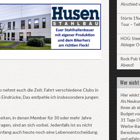
Abschied v
Störte 1%e
Tour – Teil
HOG: Stee
Ableger O
Rock Pub W
Abend!
Wer nicht 
o nehmt euch die Zeit. Fahrt verschiedene Clubs in
Hier winkt
e Eindrücke, Das emfpehle ich insbesondere jungen
Als Neuku
ihnen ab e
Budget von
 Zeiten, in denen Member für 30 oder mehr Jahre
31 Tage On
en, sind an sich vorbei. Jedenfalls ist es nicht
Werbe-Ban
 Anfang auch heute noch eine Lebensentscheidung.
Berechnung
und erfahr