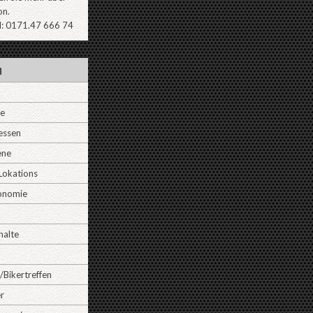
on.
l: 0171.47 666 74
n
ne
essen
ene
Lokations
onomie
halte
/Bikertreffen
r